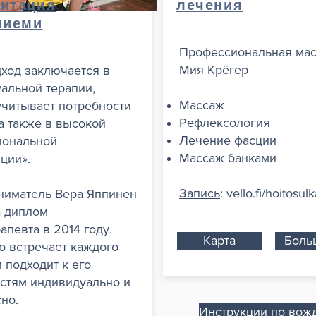
итация
лечения
ниеми
Профессиональная мас
Мия Крёгер
ход заключается в
альной терапии,
Массаж
учитывает потребности
Рефлексология
 а также в высокой
Лечение фасции
иональной
Массаж банками
ции».
Запись
: vello.fi/hoitosul
ниматель Вера Яппинен
а диплом
апевта в 2014 году.
Карта
Боль
о встречает каждого
и подходит к его
стям индивидуально и
но.
Инструкции по вож