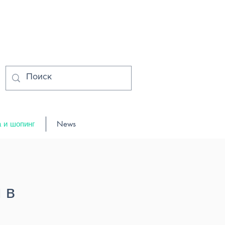
 и шопинг
News
та
 в
их