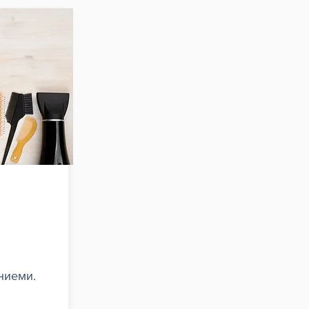
ниеми.