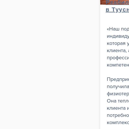
Реабил
в Туус
«Наш под
индивиду
которая 
клиента,
професс
компетен
Предпри
получил
физиотер
Она тепл
клиента 
потребно
комплекс