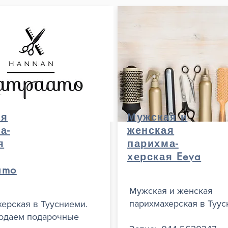
ая
Мужская и
а-
женская
я
парихма-
херская Eeva
amo
Мужская и женская
парихмахерская в Туус
ерская в Туусниеми.
родаем подарочные