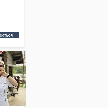
заться
дению