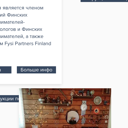
 является членом
ий Финских
имателей-
ологов и Финских
имателей, а также
 Fysi Partners Finland
а
Больше инфо
укции по вождению