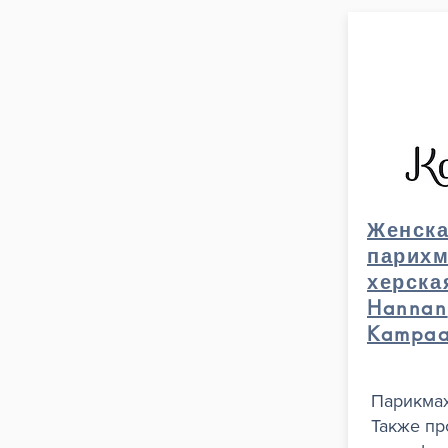
Женск
парихм
херска
Hannan
Kampa
Парикмах
Также п