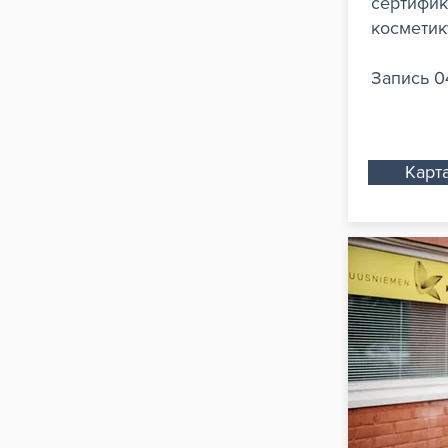
сертифик
косметик
Запись 0
Карт
Инстр