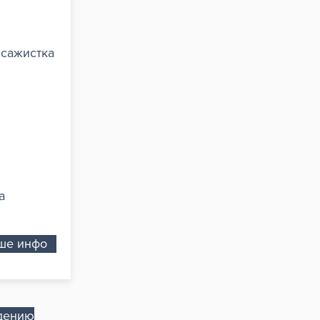
сажистка
ka
ше инфо
дению