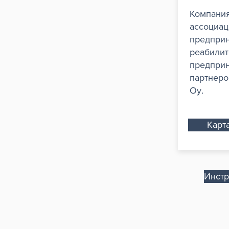
Компания
ассоциац
предприн
реабилит
предприн
партнером
Oy.
Карт
Инстр