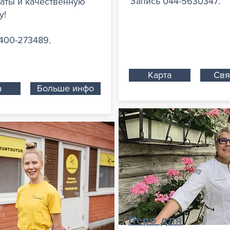
Запись 044-5630347.
аты и качественную
у!
400-273489.
Карта
Свя
а
Больше инфо
Инструкции по вож
укции по вождению
Перо для