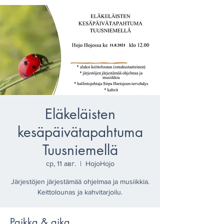
Eläkeläisten
kesäpäivätapahtuma
Tuusniemellä
ср, 11 авг.
  |  
HojoHojo
Järjestöjen järjestämää ohjelmaa ja musiikkia.
Keittolounas ja kahvitarjoilu.
Paikka & aika