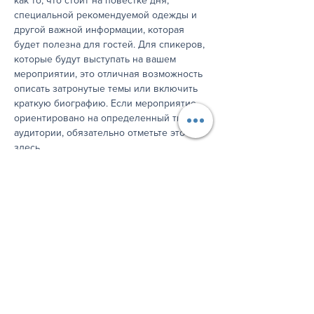
как то, что стоит на повестке дня, 
специальной рекомендуемой одежды и 
другой важной информации, которая 
будет полезна для гостей. Для спикеров, 
которые будут выступать на вашем 
мероприятии, это отличная возможность 
описать затронутые темы или включить 
краткую биографию. Если мероприятие 
ориентировано на определенный тип 
аудитории, обязательно отметьте это 
здесь.
 Это ваша возможность заинтересовать 
людей посещением вашего мероприятия, 
поэтому не бойтесь проявить 
индивидуальность и энтузиазм! 
Поощряйте посетителей 
зарегистрироваться, ответить на 
приглашение или купить билет сегодня, 
чтобы убедиться, что их место сохранено.