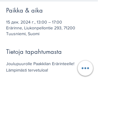
Paikka & aika
15 дек. 2024 г., 13:00 – 17:00
Erärinne, Liukonpellontie 293, 71200
Tuusniemi, Suomi
Tietoja tapahtumasta
Joulupuurolle Paakkilan Erärinteelle!
Lämpimästi tervetuloa!
Paakkilan Seudun Kylät ry
Jaa tämä tapahtuma