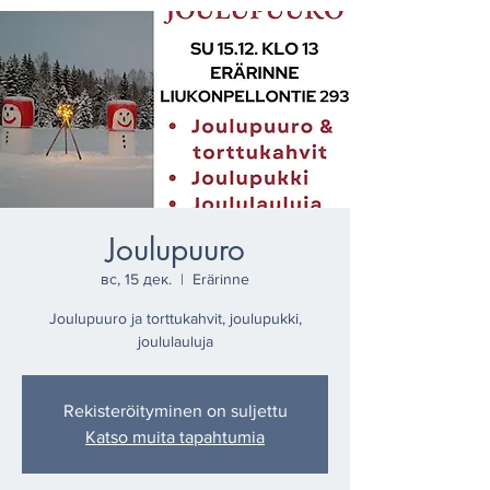
Joulupuuro
вс, 15 дек.
  |  
Erärinne
Joulupuuro ja torttukahvit, joulupukki,
joululauluja
Rekisteröityminen on suljettu
Katso muita tapahtumia