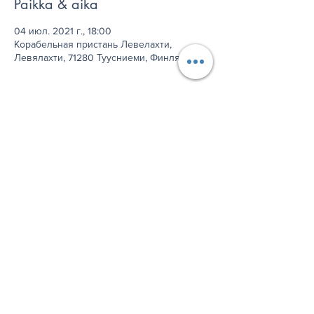
Paikka & aika
04 июл. 2021 г., 18:00
Корабельная пристань Левелахти,
Левялахти, 71280 Туусниеми, Финляндия
Jaa tämä tapahtuma