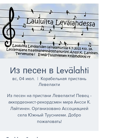
Из песен в Levälahti
вс, 04 июл.
  |  
Корабельная пристань
Левелахти
Из песен на пристани Левелахти! Певец -
аккордеонист-рекордсмен мира Ансси К.
Лайтинен. Организовано Ассоциацией
села Южный Туусниеми. Добро
пожаловать!