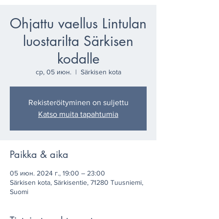
Ohjattu vaellus Lintulan
luostarilta Särkisen
kodalle
ср, 05 июн.
  |  
Särkisen kota
Rekisteröityminen on suljettu
Katso muita tapahtumia
Paikka & aika
05 июн. 2024 г., 19:00 – 23:00
Särkisen kota, Särkisentie, 71280 Tuusniemi,
Suomi