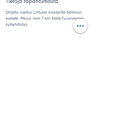
Tietoja tapahtumasta
Ohjattu vaellus Lintulan luostarilta Särkisen 
kodalle. Pituus noin 7 km. Etelä-Tuusniemen 
kyläyhdistys.
Jaa tämä tapahtuma