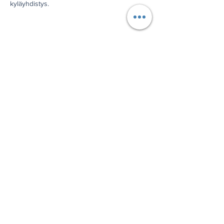
kyläyhdistys.
Jaa tämä tapahtuma