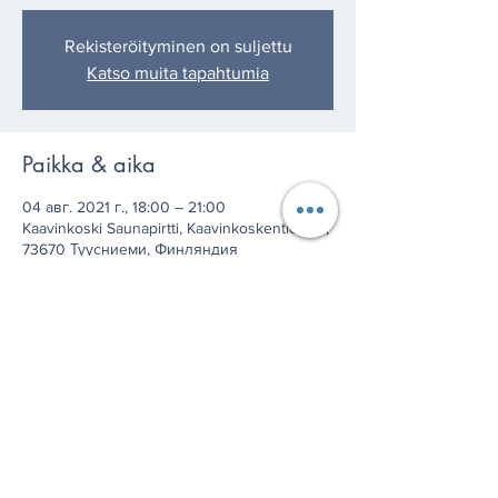
Rekisteröityminen on suljettu
Katso muita tapahtumia
Paikka & aika
04 авг. 2021 г., 18:00 – 21:00
Kaavinkoski Saunapirtti, Kaavinkoskentie 631,
73670 Туусниеми, Финляндия
Jaa tämä tapahtuma