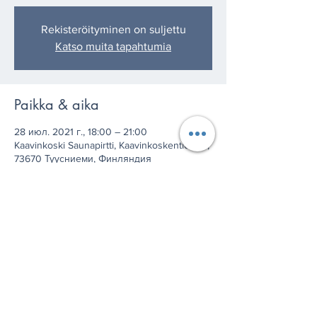
Rekisteröityminen on suljettu
Katso muita tapahtumia
Paikka & aika
28 июл. 2021 г., 18:00 – 21:00
Kaavinkoski Saunapirtti, Kaavinkoskentie 631,
73670 Туусниеми, Финляндия
Jaa tämä tapahtuma