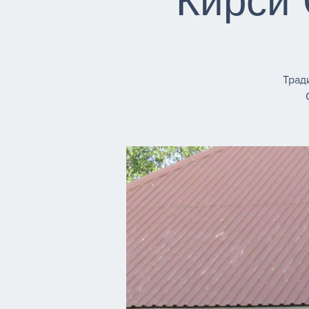
Кирси 
Трад