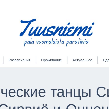
Развлечения
Проживание
Актуальное
Еда
ческие танцы Си