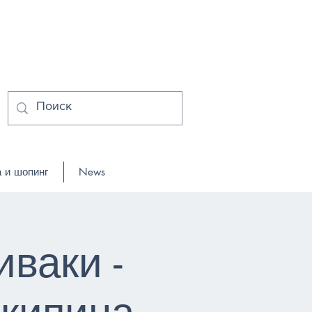
 и шопинг
News
ваки -