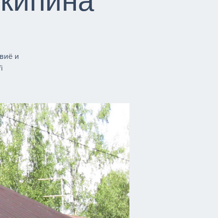
нкипина
виё и
i