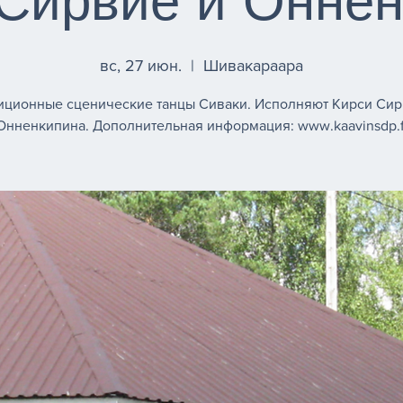
Сирвиё и Онне
вс, 27 июн.
  |  
Шивакараара
иционные сценические танцы Сиваки. Исполняют Кирси Сир
Онненкипина. Дополнительная информация: www.kaavinsdp.f