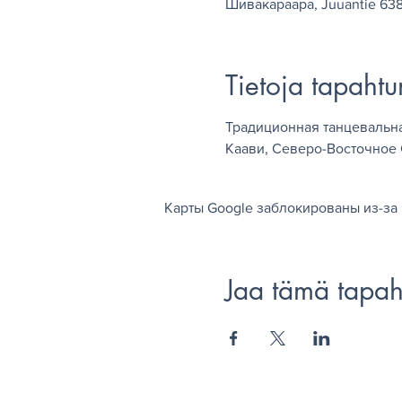
Шивакараара, Juuantie 63
Tietoja tapaht
Традиционная танцевальн
Каави, Северо-Восточное 
Карты Google заблокированы из-за 
Jaa tämä tapa