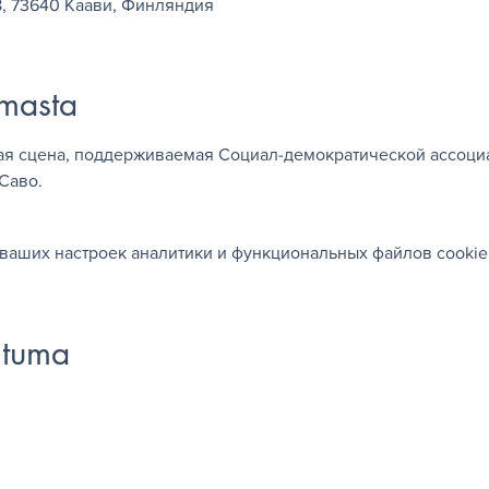
8, 73640 Каави, Финляндия
umasta
ая сцена, поддерживаемая Социал-демократической ассоциа
Саво.
ваших настроек аналитики и функциональных файлов cookie
htuma