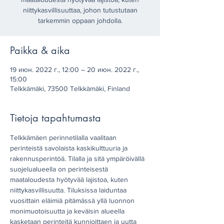
niittykasvillisuuttaa, johon tutustutaan
tarkemmin oppaan johdolla.
Paikka & aika
19 июн. 2022 г., 12:00 – 20 июн. 2022 г.,
15:00
Telkkämäki, 73500 Telkkämäki, Finland
Tietoja tapahtumasta
Telkkämäen perinnetilalla vaalitaan 
perinteistä savolaista kaskikulttuuria ja 
rakennusperintöä. Tilalla ja sitä ympäröivällä 
suojelualueella on perinteisestä 
maataloudesta hyötyvää lajistoa, kuten 
niittykasvillisuutta. Tiluksissa laiduntaa 
vuosittain eläimiä pitämässä yllä luonnon 
monimuotoisuutta ja keväisin alueella 
kasketaan perinteitä kunnioittaen ja uutta 