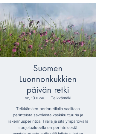
Suomen
Luonnonkukkien
päivän retki
вс, 19 июн.
  |  
Telkkämäki
Telkkämäen perinnetilalla vaalitaan
perinteistä savolaista kaskikulttuuria ja
rakennusperintöä. Tilalla ja sitä ympäröivällä
suojelualueella on perinteisestä
maataloudesta hyötyvää lajistoa, kuten