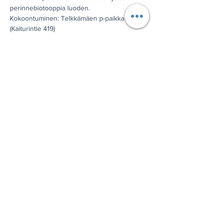
perinnebiotooppia luoden.

Kokoontuminen: Telkkämäen p-paikka 
(Kaiturintie 419)

Järjestäjä: Metsähallitus, Luontopalvelut

Yhteistyötahot: Koillis-Savon Luonnonystävät

Mukaan: eväät

Oppaat: Aurora Prättälä, Riitta Heilimo

Lisätiedot: Aurora Prättälä, p. 040 184 2679, 
aurora.prattala(at)metsa.fi
Jaa tämä tapahtuma