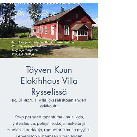
Täyven Kuun
Elokihhaus Villa
Rysselissä
вс, 31 июл.
  |  
Villa Rysseli (Kojanlahden
kyläkoulu)
Koko perheen tapahtuma - musiikkia,
yhteislaulua, pelejä, leikkejä, makeita ja
suolaisia herkkuja, rompetori +muita myyjiä.
Tervetulloo viihtymään Kojanlahden