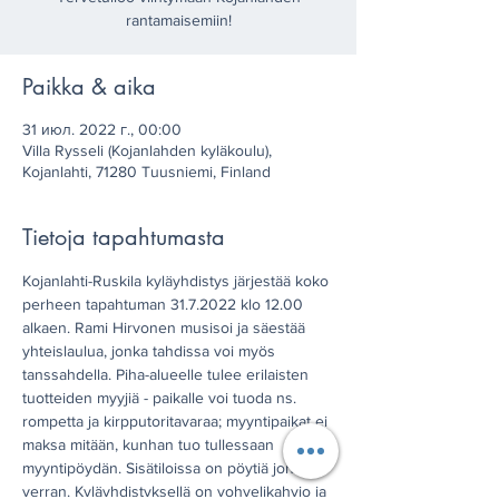
rantamaisemiin!
Paikka & aika
31 июл. 2022 г., 00:00
Villa Rysseli (Kojanlahden kyläkoulu),
Kojanlahti, 71280 Tuusniemi, Finland
Tietoja tapahtumasta
Kojanlahti-Ruskila kyläyhdistys järjestää koko 
perheen tapahtuman 31.7.2022 klo 12.00 
alkaen. Rami Hirvonen musisoi ja säestää 
yhteislaulua, jonka tahdissa voi myös 
tanssahdella. Piha-alueelle tulee erilaisten 
tuotteiden myyjiä - paikalle voi tuoda ns. 
rompetta ja kirpputoritavaraa; myyntipaikat ei 
maksa mitään, kunhan tuo tullessaan 
myyntipöydän. Sisätiloissa on pöytiä jonkin 
verran. Kyläyhdistyksellä on vohvelikahvio ja 