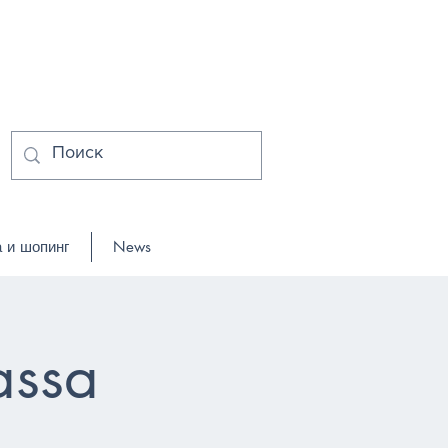
 и шопинг
News
assa