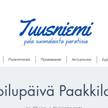
Развлечения
Проживание
Актуальное
Еда
oilupäivä Paakkil