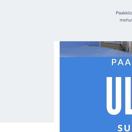
Paakkil
mehut