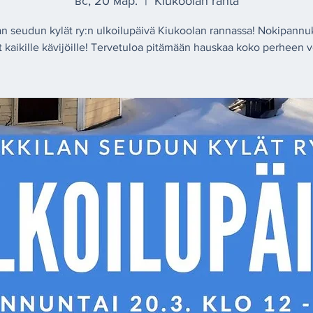
вс, 20 мар.
  |  
Kiukoolan ranta
an seudun kylät ry:n ulkoilupäivä Kiukoolan rannassa! Nokipannuk
 kaikille kävijöille! Tervetuloa pitämään hauskaa koko perheen v